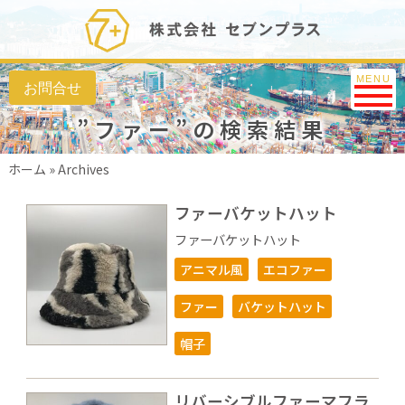
Toggle na
MENU
”ファー”の検索結果
ホーム
»
Archives
ファーバケットハット
ファーバケットハット
アニマル風
エコファー
ファー
バケットハット
帽子
リバーシブルファーマフラ