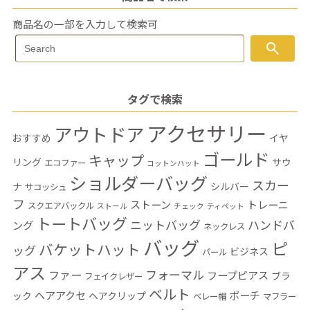
商品名の一部を入力して検索可
Search
search
Search
for:
タグで検索
アクセサリー
アウトドア
おすすめ
イヤ
ゴールド
キャップ
リング
サウ
エコファー
コットンハット
ショルダーバッグ
スカー
ナ
シルバー
サコッシュ
フ
ストーン
トレーニ
スクエアバックル
ストール
チェック
ティペット
トートバッグ
ニットバッグ
ハンドバ
ング
ネックレス
バッグ
ピ
バケットハット
ッグ
ビジネス
パール
アス
フォーマル
ファー
フープピアス
ブラ
フェイクレザー
ベルト
ヘアアクセ
ポーチ
ック
ヘアクリップ
ベレー帽
マフラー