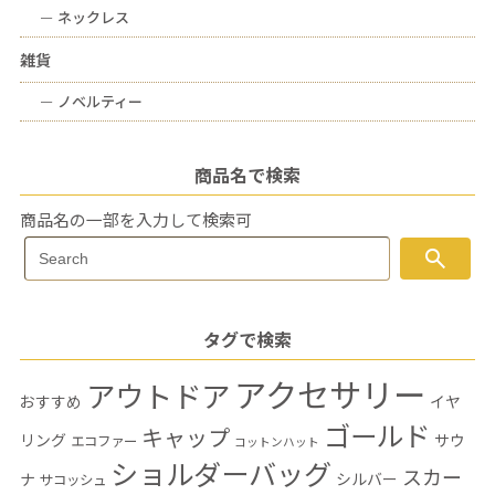
ー
ネックレス
雑貨
ー
ノベルティー
商品名で検索
商品名の一部を入力して検索可
Search
search
Search
for:
タグで検索
アクセサリー
アウトドア
おすすめ
イヤ
ゴールド
キャップ
リング
サウ
エコファー
コットンハット
ショルダーバッグ
スカー
ナ
シルバー
サコッシュ