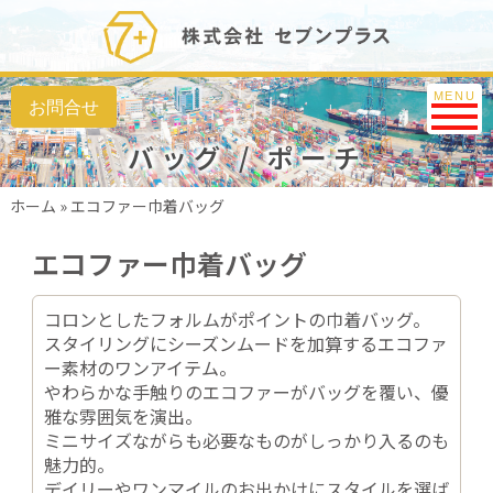
Toggle na
MENU
バッグ / ポーチ
ホーム
»
エコファー巾着バッグ
エコファー巾着バッグ
コロンとしたフォルムがポイントの巾着バッグ。
スタイリングにシーズンムードを加算するエコファ
ー素材のワンアイテム。
やわらかな手触りのエコファーがバッグを覆い、優
雅な雰囲気を演出。
ミニサイズながらも必要なものがしっかり入るのも
魅力的。
デイリーやワンマイルのお出かけにスタイルを選ば