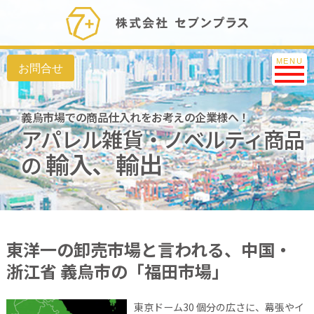
Toggle na
MENU
義烏市場での商品仕入れをお考えの企業様へ！
アパレル雑貨・ノベルティ商品
輸入、輸出
の
東洋一の卸売市場と言われる、中国・
浙江省 義烏市の「福田市場」
東京ドーム30 個分の広さに、幕張やイ