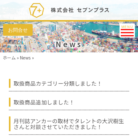
Toggle na
MENU
News
ホーム
»
News
»
取扱商品カテゴリー分類しました！
取扱商品追加しました！
月刊誌アンカーの取材でタレントの大沢樹生
さんと対談させていただきました！