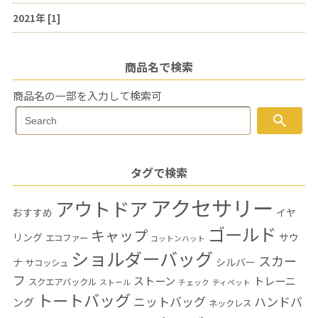
2021年 [1]
商品名で検索
商品名の一部を入力して検索可
Search
search
Search
for:
タグで検索
アクセサリー
アウトドア
おすすめ
イヤ
ゴールド
キャップ
リング
サウ
エコファー
コットンハット
ショルダーバッグ
スカー
ナ
シルバー
サコッシュ
フ
ストーン
トレーニ
スクエアバックル
ストール
チェック
ティペット
トートバッグ
ニットバッグ
ハンドバ
ング
ネックレス