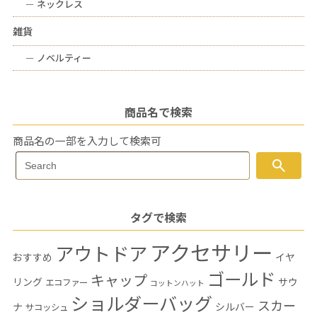
ー
ネックレス
雑貨
ー
ノベルティー
商品名で検索
商品名の一部を入力して検索可
Search
search
Search
for:
タグで検索
アクセサリー
アウトドア
おすすめ
イヤ
ゴールド
キャップ
リング
サウ
エコファー
コットンハット
ショルダーバッグ
スカー
ナ
シルバー
サコッシュ