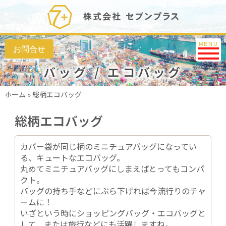
Toggle na
MENU
バッグ / エコバッグ
ホーム
»
総柄エコバッグ
総柄エコバッグ
カバー袋が同じ柄のミニチュアバッグになってい
る、キュートなエコバッグ。
丸めてミニチュアバッグにしまえばとってもコンパ
クト。
バッグの持ち手などにぶら下げれば今流行りのチャ
ームに！
いざという時にショッピングバッグ・エコバッグと
して、または旅行などにも活躍しますね。