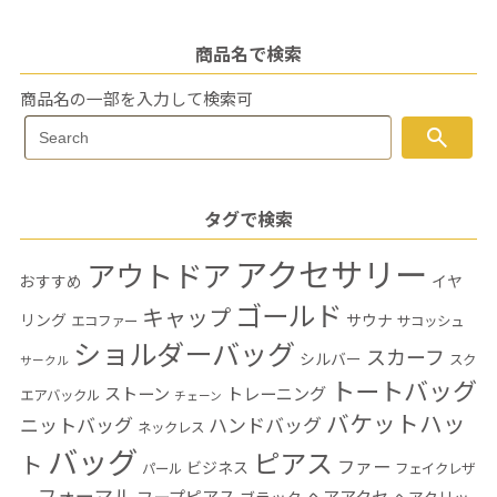
商品名で検索
商品名の一部を入力して検索可
Search
search
Search
for:
タグで検索
アクセサリー
アウトドア
おすすめ
イヤ
ゴールド
キャップ
リング
サウナ
エコファー
サコッシュ
ショルダーバッグ
スカーフ
シルバー
スク
サークル
トートバッグ
ストーン
トレーニング
エアバックル
チェーン
バケットハッ
ニットバッグ
ハンドバッグ
ネックレス
バッグ
ピアス
ト
ファー
ビジネス
パール
フェイクレザ
フォーマル
フープピアス
ヘアアクセ
ブラック
ヘアクリッ