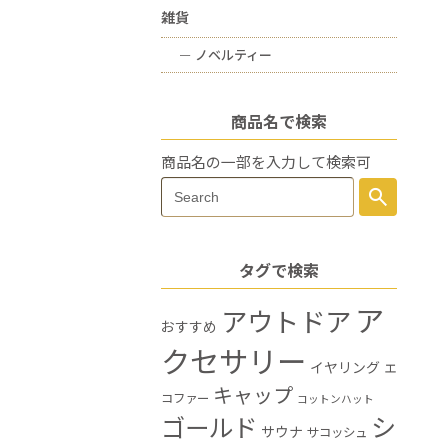
雑貨
ー
ノベルティー
商品名で検索
商品名の一部を入力して検索可
Search
search
Search
for:
タグで検索
ア
アウトドア
おすすめ
クセサリー
イヤリング
エ
キャップ
コファー
コットンハット
シ
ゴールド
サウナ
サコッシュ