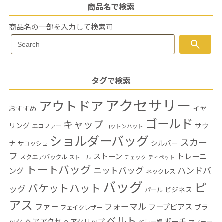
商品名で検索
商品名の一部を入力して検索可
Search
search
Search
for:
タグで検索
アクセサリー
アウトドア
おすすめ
イヤ
ゴールド
キャップ
リング
サウ
エコファー
コットンハット
ショルダーバッグ
スカー
ナ
シルバー
サコッシュ
フ
ストーン
トレーニ
スクエアバックル
ストール
チェック
ティペット
トートバッグ
ニットバッグ
ハンドバ
ング
ネックレス
バッグ
ピ
バケットハット
ッグ
ビジネス
パール
アス
フォーマル
ファー
フープピアス
ブラ
フェイクレザー
ベルト
ヘアアクセ
ポーチ
ック
ヘアクリップ
ベレー帽
マフラー