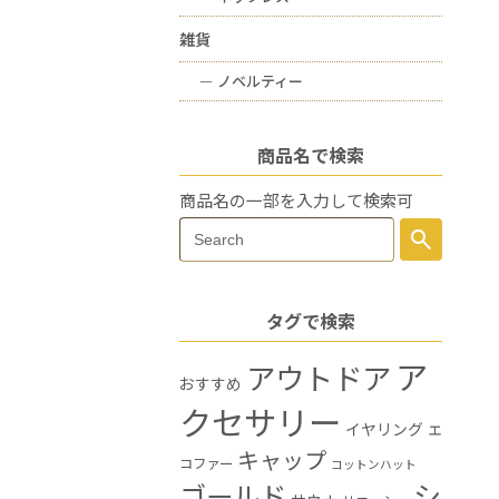
雑貨
ー
ノベルティー
商品名で検索
商品名の一部を入力して検索可
Search
search
Search
for:
タグで検索
ア
アウトドア
おすすめ
クセサリー
イヤリング
エ
キャップ
コファー
コットンハット
シ
ゴールド