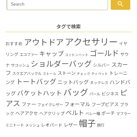
Search
search
Search
for:
タグで検索
アクセサリー
アウトドア
おすすめ
イヤ
ゴールド
キャップ
リング
サウ
エコファー
コットンハット
ショルダーバッグ
スカー
ナ
シルバー
サコッシュ
フ
ストーン
トレーニ
スクエアバックル
ストール
チェック
ティペット
トートバッグ
ニットバッグ
ハンドバ
ング
ネックレス
バッグ
ピ
バケットハット
ッグ
ビジネス
パール
アス
フォーマル
ファー
フープピアス
ブラ
フェイクレザー
ベルト
ヘアアクセ
ポーチ
ック
ヘアクリップ
ベレー帽
マフラー
帽子
レザー
レオパード
ミニトート
メッシュ
旅行