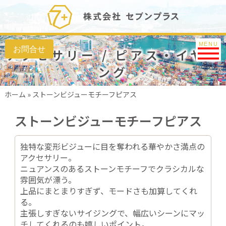
Toggle na
MENU
アクセサリー / ピアス・イヤリ
ング
ホーム
»
ストーンビジューモチーフピアス
ストーンビジューモチーフピアス
独特な変形ビジューに目を奪われる華やかさ満点の
アクセサリー。
ニュアンスのあるストーンモチーフでクラシカルな
雰囲気が漂う。
上品にまとまりすぎず、モードさも加算してくれ
る。
主張しすぎないサイジングで、幅広いシーンにマッ
チしてくれるのも嬉しいポイント。