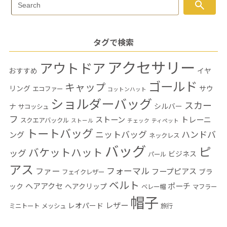
Search
search
Search
for:
タグで検索
アクセサリー
アウトドア
おすすめ
イヤ
ゴールド
キャップ
リング
サウ
エコファー
コットンハット
ショルダーバッグ
スカー
ナ
シルバー
サコッシュ
フ
ストーン
トレーニ
スクエアバックル
ストール
チェック
ティペット
トートバッグ
ニットバッグ
ハンドバ
ング
ネックレス
バッグ
ピ
バケットハット
ッグ
ビジネス
パール
アス
フォーマル
ファー
フープピアス
ブラ
フェイクレザー
ベルト
ヘアアクセ
ポーチ
ック
ヘアクリップ
ベレー帽
マフラー
帽子
レザー
レオパード
ミニトート
メッシュ
旅行