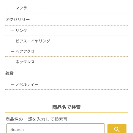
ー
マフラー
アクセサリー
ー
リング
ー
ピアス・イヤリング
ー
ヘアアクセ
ー
ネックレス
雑貨
ー
ノベルティー
商品名で検索
商品名の一部を入力して検索可
Search
search
Search