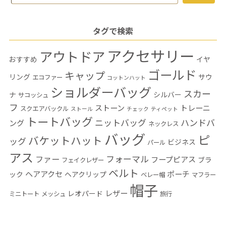
for:
タグで検索
アクセサリー
アウトドア
おすすめ
イヤ
ゴールド
キャップ
リング
サウ
エコファー
コットンハット
ショルダーバッグ
スカー
ナ
シルバー
サコッシュ
フ
ストーン
トレーニ
スクエアバックル
ストール
チェック
ティペット
トートバッグ
ニットバッグ
ハンドバ
ング
ネックレス
バッグ
ピ
バケットハット
ッグ
ビジネス
パール
アス
フォーマル
ファー
フープピアス
ブラ
フェイクレザー
ベルト
ヘアアクセ
ポーチ
ック
ヘアクリップ
ベレー帽
マフラー
帽子
レザー
レオパード
ミニトート
メッシュ
旅行