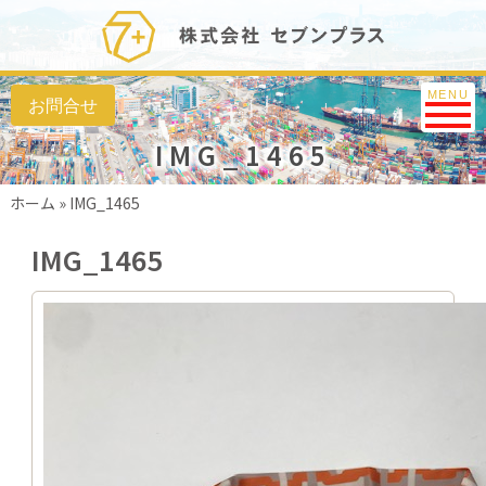
Toggle na
MENU
IMG_1465
ホーム
»
IMG_1465
IMG_1465