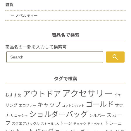
雑貨
ー
ノベルティー
商品名で検索
商品名の一部を入力して検索可
Search
search
Search
for:
タグで検索
アクセサリー
アウトドア
おすすめ
イヤ
ゴールド
キャップ
リング
サウ
エコファー
コットンハット
ショルダーバッグ
スカー
ナ
シルバー
サコッシュ
フ
ストーン
トレーニ
スクエアバックル
ストール
チェック
ティペット
トートバッグ