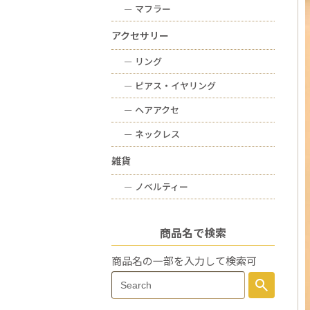
ー
マフラー
アクセサリー
ー
リング
ー
ピアス・イヤリング
ー
ヘアアクセ
ー
ネックレス
雑貨
ー
ノベルティー
商品名で検索
商品名の一部を入力して検索可
Search
search
Search
for: