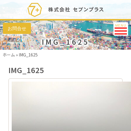
Toggle na
MENU
IMG_1625
ホーム
»
IMG_1625
IMG_1625