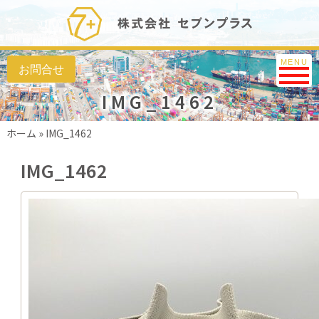
Toggle na
MENU
IMG_1462
ホーム
»
IMG_1462
IMG_1462