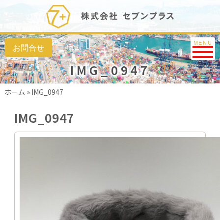
Toggle na
MENU
IMG_0947
ホーム
»
IMG_0947
IMG_0947