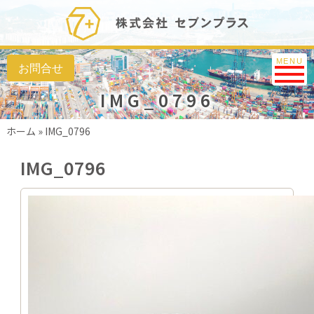
Toggle na
MENU
IMG_0796
ホーム
»
IMG_0796
IMG_0796