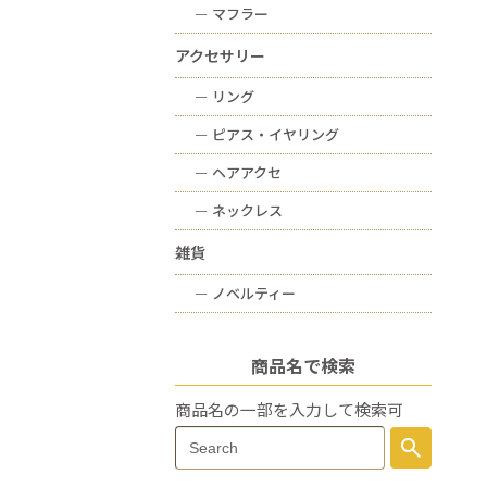
ー
マフラー
アクセサリー
ー
リング
ー
ピアス・イヤリング
ー
ヘアアクセ
ー
ネックレス
雑貨
ー
ノベルティー
商品名で検索
商品名の一部を入力して検索可
Search
search
Search
for: