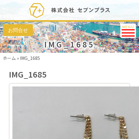
Toggle na
MENU
IMG_1685
ホーム
»
IMG_1685
IMG_1685