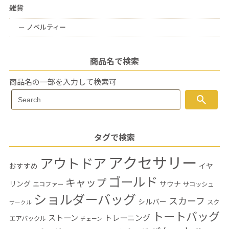
雑貨
ー
ノベルティー
商品名で検索
商品名の一部を入力して検索可
Search
search
Search
for:
タグで検索
アクセサリー
アウトドア
おすすめ
イヤ
ゴールド
キャップ
リング
サウナ
エコファー
サコッシュ
ショルダーバッグ
スカーフ
シルバー
スク
サークル
トートバッグ
ストーン
トレーニング
エアバックル
チェーン